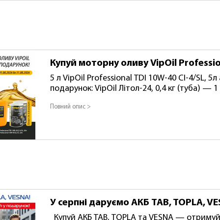
Купуй моторну оливу VipOil Professi
5 л VipOil Professional TDI 10W-40 CI-4/SL, 5л або VipOil Professional 10W-40 SL/CF, 5л У
подарунок: VipOil Літол-24, 0,4 кг (туба) — 1 шт. 10 л VipOil Professional TDI 10W
4/SL, 10л або VipOil Professional 10W-40 SL/CF
Повний опис >
шт. 20 л VipOil Professional TDI 10W-40 CI-4/SL, 20л або VipOil Professional 10W-40 SL/CF,
20л У подарунок: VipOil Літол-24, 0,8 кг — 2 шт. Акція діє з 01.08.2026 до 31.08
Кількість подарунків обмежена.
У серпні даруємо АКБ TAB, TOPLA, VE
Купуй АКБ TAB, TOPLA та VESNA — отримуй TAB 60 Ah у подарунок!