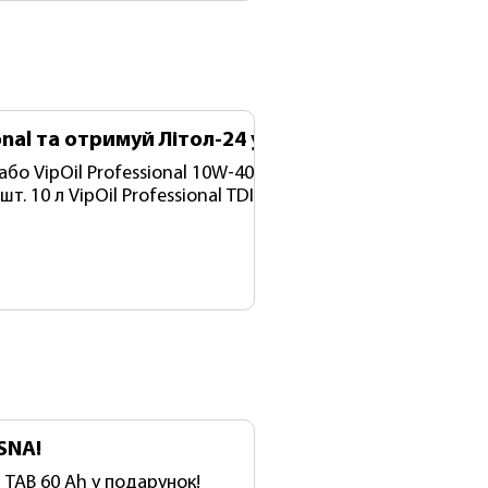
onal та отримуй Літол-24 у подарунок!
-40 CI-
, 10л У подарунок: VipOil Літол-24, 0,8 кг — 1
01/08/26
.2026
SNA!