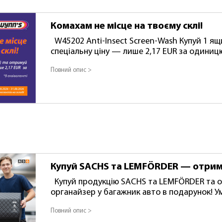
Комахам не місце на твоєму склі!
W45202 Anti-Insect Screen-Wash Купуй 1 ящик (12 шт.) та отримуй
спеціальну ціну — лише 2,17 EUR за одиницю!
проведення акції: 01.08.2026 – 31.08.2026 (а
Повний опис >
комплектів).
Купуй SACHS та LEMFÖRDER — отрим
Купуй продукцію SACHS та LEMFÖRDER та отримуй сумку-
органайзер у багажник авто в подарунок! Умови акції: За кожні 300 €
обороту — 1 сумка-органайзер у подарунок. Від 300 € до 599 € —
Повний опис >
подарунок. Від 600 € — 2 подарунки. Максимальна кількість