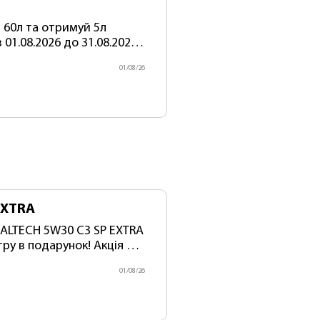
 60л та отримуй 5л
01.08.2026 до 31.08.2026
ектів! Артикул акційного
01/08/26
EXTRA
одарунок! Акція діє
я акційних комплектів).
01/08/26
359 Артикул акційного