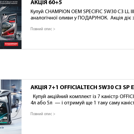
АКЦІЯ 60+5
Купуй CHAMPION OEM SPECIFIC 5W30 C3 LL III
аналогічної оливи у ПОДАРУНОК. Акція діє з 
або до повного розпродажу акційних компл
Повний опис >
комплекту: АКЦ 1048192+1048184
АКЦІЯ 7+1 OFFICIALTECH 5W30 C3 SP 
Купуй акційний комплект із 7 каністр OFFICIALTECH 5W30 C3 SP EXTRA
4л або 5л — і отримуй ще 1 таку саму каністру в п
з 01.08.2026 до 31.08.2026 (або до закінченн
Повний опис >
Артикул акційного комплекту 4л: АКЦІЯ1049
комплекту 5л: АКЦІЯ1049360