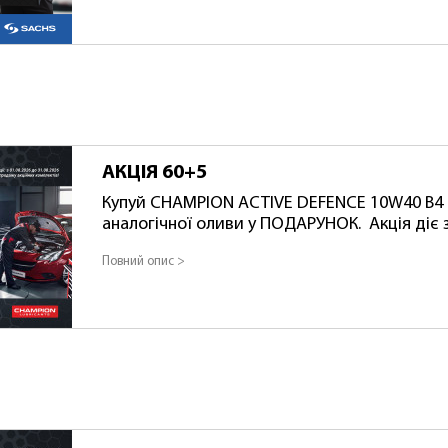
подарунків для одного клієнта — 2. Період проведення акції:
01.08.2026 – 31.08.2026
АКЦІЯ 60+5
Купуй CHAMPION ACTIVE DEFENCE 10W40 B4 
аналогічної оливи у ПОДАРУНОК. Акція діє з 
або до повного розпродажу акційних компл
Повний опис >
комплекту: АКЦ 8216220+8204319