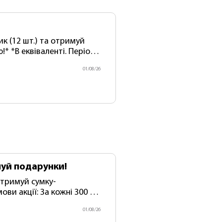
* *В еквіваленті. Період
бо до закінчення акційних
01/08/26
уй подарунки!
 1
01/08/26