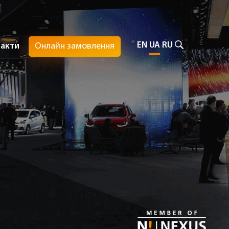
EN
UA
RU
Онлайн замовлення
такти