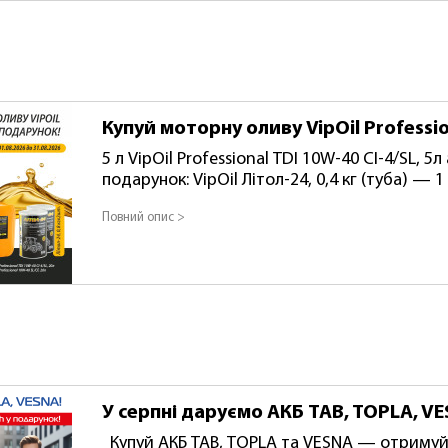
Купуй моторну оливу VipOil Professi
5 л VipOil Professional TDI 10W-40 CI-4/SL, 5л або VipOil Professional 10W-40 SL/CF, 5л У
подарунок: VipOil Літол-24, 0,4 кг (туба) — 1 шт. 10 л VipOil Professional TDI 10W
4/SL, 10л або VipOil Professional 10W-40 SL/CF
Повний опис >
шт. 20 л VipOil Professional TDI 10W-40 CI-4/SL, 20л або VipOil Professional 10W-40 SL/CF,
20л У подарунок: VipOil Літол-24, 0,8 кг — 2 шт. Акція діє з 01.08.2026 до 31.08
Кількість подарунків обмежена.
У серпні даруємо АКБ TAB, TOPLA, VE
Купуй АКБ TAB, TOPLA та VESNA — отримуй TAB 60 Ah у подарунок!