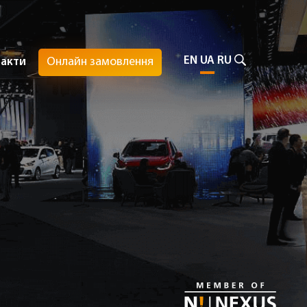
EN
UA
RU
Онлайн замовлення
такти