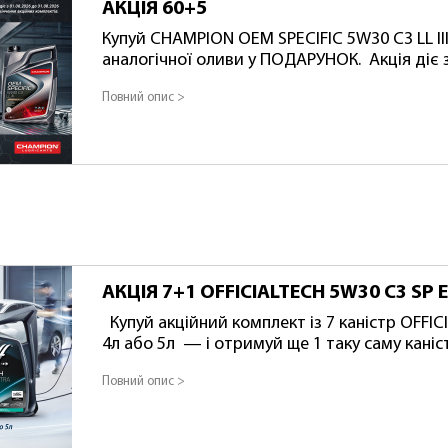
АКЦІЯ 60+5
Купуй CHAMPION OEM SPECIFIC 5W30 C3 LL III
аналогічної оливи у ПОДАРУНОК. Акція діє з 
або до повного розпродажу акційних компл
Повний опис >
комплекту: АКЦ 1048192+1048184
АКЦІЯ 7+1 OFFICIALTECH 5W30 C3 SP 
Купуй акційний комплект із 7 каністр OFFICIALTECH 5W30 C3 SP EXTRA
4л або 5л — і отримуй ще 1 таку саму каністру в п
з 01.08.2026 до 31.08.2026 (або до закінченн
Повний опис >
Артикул акційного комплекту 4л: АКЦІЯ1049
комплекту 5л: АКЦІЯ1049360