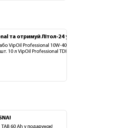
onal та отримуй Літол-24 у подарунок!
-40 CI-
, 10л У подарунок: VipOil Літол-24, 0,8 кг — 1
01/08/26
.2026
SNA!