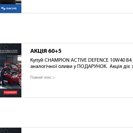
подарунків для одного клієнта — 2. Період проведення акції:
01.08.2026 – 31.08.2026
АКЦІЯ 60+5
Купуй CHAMPION ACTIVE DEFENCE 10W40 B4 
аналогічної оливи у ПОДАРУНОК. Акція діє з 
або до повного розпродажу акційних компл
Повний опис >
комплекту: АКЦ 8216220+8204319