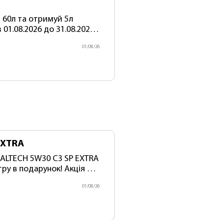
 60л та отримуй 5л
01.08.2026 до 31.08.2026
ектів! Артикул акційного
01/08/26
EXTRA
одарунок! Акція діє
я акційних комплектів).
01/08/26
359 Артикул акційного