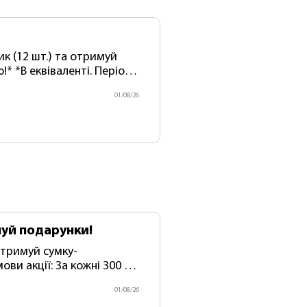
* *В еквіваленті. Період
бо до закінчення акційних
01/08/26
уй подарунки!
 1
01/08/26