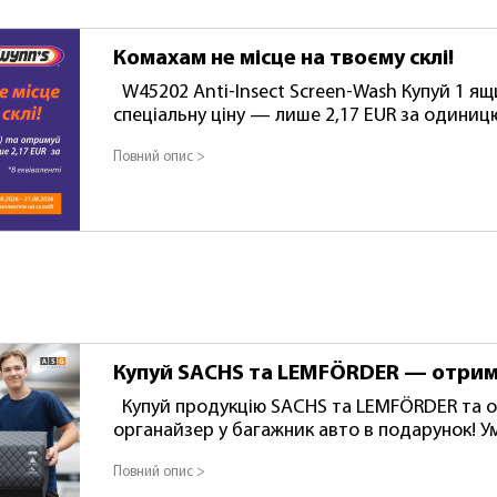
Комахам не місце на твоєму склі!
W45202 Anti-Insect Screen-Wash Купуй 1 ящик (12 шт.) та отримуй
спеціальну ціну — лише 2,17 EUR за одиницю!
проведення акції: 01.08.2026 – 31.08.2026 (а
Повний опис >
комплектів).
Купуй SACHS та LEMFÖRDER — отрим
Купуй продукцію SACHS та LEMFÖRDER та отримуй сумку-
органайзер у багажник авто в подарунок! Умови акції: За кожні 300 €
обороту — 1 сумка-органайзер у подарунок. Від 300 € до 599 € —
Повний опис >
подарунок. Від 600 € — 2 подарунки. Максимальна кількість