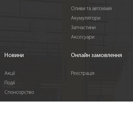
Оливи та автохімія
Акумулятори
Запчастини
Аксесуари
Новини
Онлайн замовлення
Акції
Реєстрація
Події
Спонсорство
Вакансії
Контакти
Підпишіться на нас