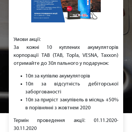
Умови акції:
За кожні 10 куплених акумуляторів
корпорації ТАВ (ТАВ, Topla, VESNA, Taxxon)
отримайте до 30л пального у подарунок:
10л за купівлю акумуляторів
10л за відсутність дебіторської
заборгованості
10л за приріст закупівель в місяць +50%
в порівнянні з жовтнем 2020
Термін проведення акції: 01.11.2020-
30.11.2020