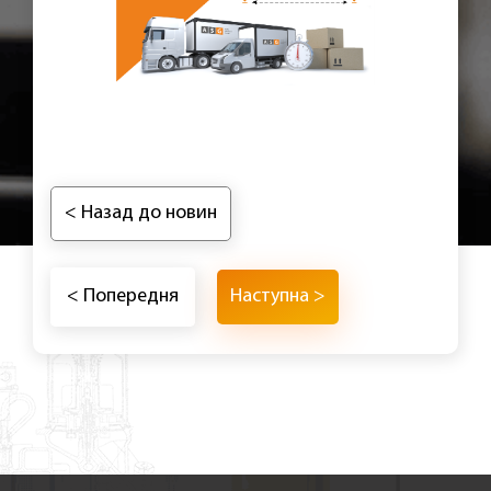
< Назад до новин
< Попередня
Наступна >