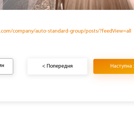
in.com/company/auto-standard-group/posts/?feedView=all
ин
< Попередня
Наступна 