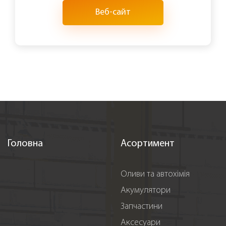
Веб-сайт
Головна
Асортимент
Оливи та автохімія
Акумулятори
Запчастини
Аксесуари