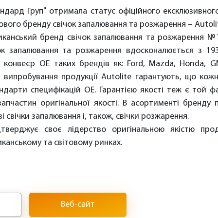
андард Груп" отримала статус офіційного ексклюзивног
ового бренду свічок запалювання та розжарення – Autoli
риканський бренд свічок запалювання та розжарення №1
ок запалювання та розжарення вдосконалюється з 193
 конвеєр ОЕ таких брендів як: Ford, Mazda, Honda, 
ві випробування продукції Autolite гарантують, що кожн
дарти специфікацій OE. Гарантією якості теж є той ф
апчастин оригінальної якості. В асортименті бренду 
ві свічки запалювання і, також, свічки розжарення.
дтверджує своє лідерство оригінальною якістю прод
канському та світовому ринках.
Веб-сайт