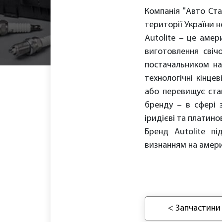
Компанія "Авто Ст
території України н
Autolite – це аме
виготовлення свіч
постачальником на
технологічні кінце
або перевищує стан
бренду – в сфері з
іридієві та платино
Бренд Autolite пі
визнанням на амери
< Запчастини