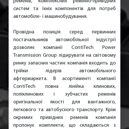
ременів, комплексних ремінно-привідних
систем та їхніх компонентів для потреб
автомобіле- і машинобудування.
Провідна позиція серед первинних
постачальників автомобільної індустрії
дозволяє компанії ContiTech Power
Transmission Group лідирувати на світовому
ринку запасних частин: компанія входить до
трійки лідерів автомобільного
афтермаркета. В асортименті компанії
ContiTech повна лінійка клинових,
поліклинових і зубчастих ременів
оригінальної якості для вантажного,
легкового та автобусного транспорту. Крім
окремих привідних ременів компанія
пропонує комплекти, що складаються з