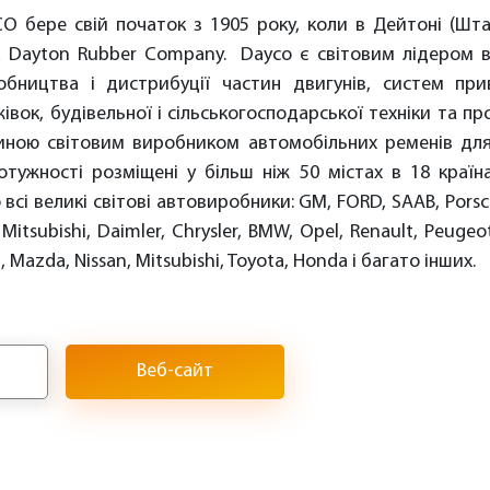
CO бере свій початок з 1905 року, коли в Дейтоні (Шт
а Dayton Rubber Company. Dayco є світовим лідером в 
обництва і дистрибуції частин двигунів, систем пр
жівок, будівельної і сільськогосподарської техніки та п
иною світовим виробником автомобільних ременів дл
отужності розміщені у більш ніж 50 містах в 18 країн
сі великі світові автовиробники: GM, FORD, SAAB, Porsch
 Mitsubishi, Daimler, Chrysler, BMW, Opel, Renault, Peugeot,
ki, Mazda, Nissan, Mitsubishi, Toyota, Honda і багато інших.
Веб-сайт