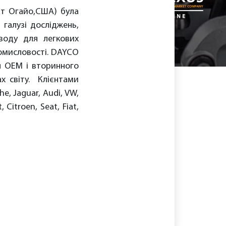
ат Огайо,США) була
галузі досліджень,
иводу для легкових
ромисловості. DAYCO
я OEM і вторинного
ах світу. Клієнтами
e, Jaguar, Audi, VW,
 Citroen, Seat, Fiat,