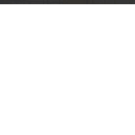
Новини
Онлайн замовлення
Акції
Реєстрація
Події
Спонсорство
Вакансії
Контакти
Підпишіться на нас