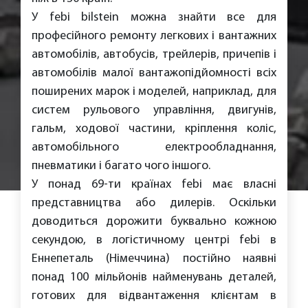
У febi bilstein можна знайти все для
професійного ремонту легкових і вантажних
автомобілів, автобусів, трейлерів, причепів і
автомобілів малої вантажопідйомності всіх
поширених марок і моделей, наприклад, для
систем рульового управління, двигунів,
гальм, ходової частини, кріплення коліс,
автомобільного електрообладнання,
пневматики і багато чого іншого.
У понад 69-ти країнах febi має власні
представництва або дилерів. Оскільки
доводиться дорожити буквально кожною
секундою, в логістичному центрі febi в
Еннепеталь (Німеччина) постійно наявні
понад 100 мільйонів найменувань деталей,
готових для відвантаження клієнтам в