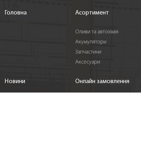
Головна
Асортимент
Оливи та автохімія
Акумулятори
Запчастини
Аксесуари
Новини
Онлайн замовлення
Акції
Реєстрація
Події
Спонсорство
Вакансії
Контакти