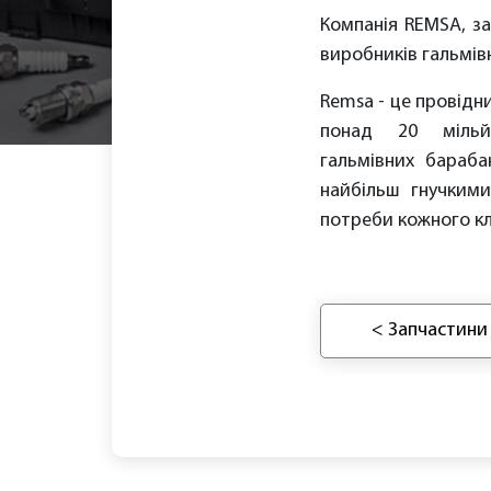
Компанія REMSA, за
виробників гальмів
Remsa - це провідн
понад 20 мільй
гальмівних бараба
найбільш гнучким
потреби кожного кл
< Запчастини