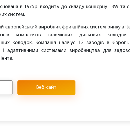
снована в 1975р. входить до складу концерну TRW та 
них систем.
ий європейський виробник фрикційних систем ринку afte
онів комплектів гальмівних дискових колодо
нних колодок. Компанія налічує 12 заводів в Європі,
и і адаптивними системами виробництва для задово
ієнта.
Веб-сайт