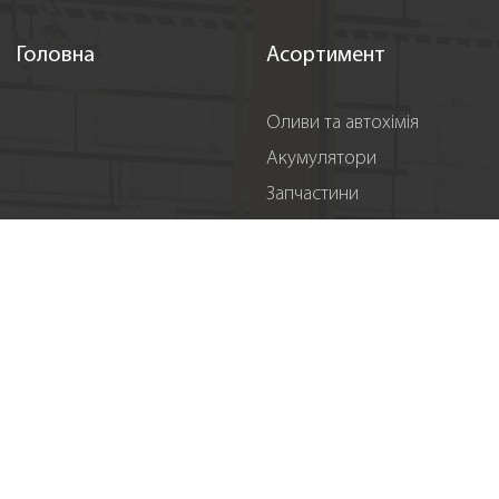
Головна
Асортимент
Оливи та автохімія
Акумулятори
Запчастини
Аксесуари
Новини
Онлайн замовлення
Акції
Реєстрація
Події
Спонсорство