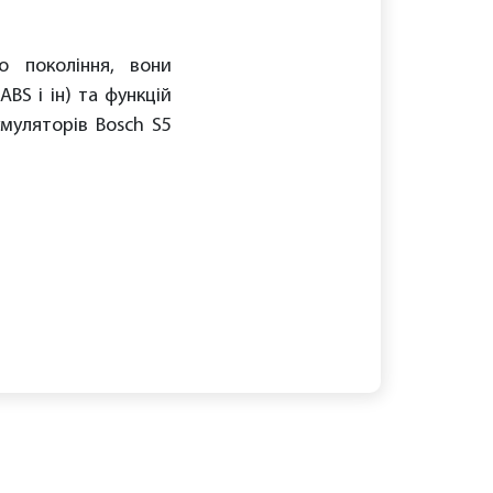
о покоління, вони
BS і ін) та функцій
умуляторів Bosch S5