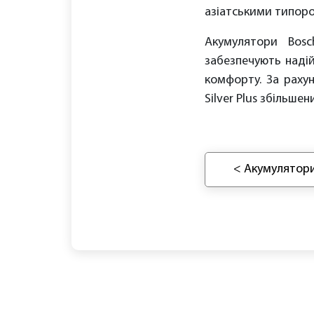
азіатськими типоро
Акумулятори Bosc
забезпечують надій
комфорту. За рахун
Silver Plus збільшен
< Акумулятор