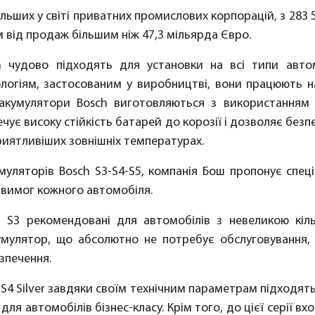
ільших у світі приватних промислових корпорацій, з 283
 від продаж більшим ніж 47,3 мільярда Євро.
 чудово підходять для установки на всі типи авто
ологіям, застосованим у виробництві, вони працюють 
акумулятори Bosch виготовляються з використанням 
ечує високу стійкість батарей до корозії і дозволяє без
риятливіших зовнішніх температурах.
муляторів Bosch S3-S4-S5, компанія Бош пропонує спец
 вимог кожного автомобіля.
 S3 рекомендовані для автомобілів з невеликою кіл
умулятор, що абсолютно не потребує обслуговування, 
зпечення.
S4 Silver завдяки своїм технічним параметрам підходять
і для автомобілів бізнес-класу. Крім того, до цієї серії в