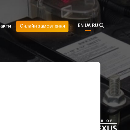
EN
UA
RU
Онлайн замовлення
такти