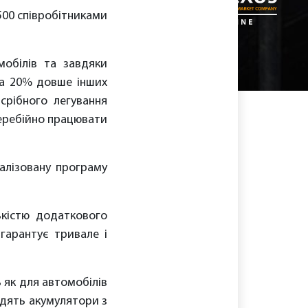
 500 співробітниками
мобілів та завдяки
на 20% довше інших
срібного легування
перебійно працювати
іалізовану програму
ькістю додаткового
гарантує тривале і
 як для автомобілів
ходять акумулятори з