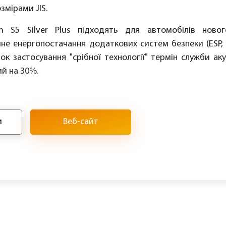
змірами JIS.
h S5 Silver Plus підходять для автомобілів новог
не енергопостачання додаткових систем безпеки (ESP, A
ок застосування "срібної технології" термін служби ак
ий на 30%.
и
Веб-сайт