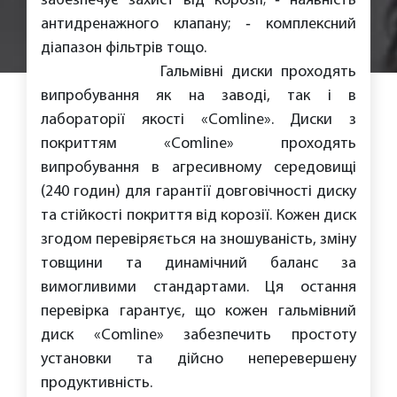
забезпечує захист від корозії; ‐ наявність
антидренажного клапану; ‐ комплексний
діапазон фільтрів тощо.
Гальмівні диски проходять
випробування як на заводі, так і в
лабораторії якості «Comline». Диски з
покриттям «Comline» проходять
випробування в агресивному середовищі
(240 годин) для гарантії довговічності диску
та стійкості покриття від корозії. Кожен диск
згодом перевіряється на зношуваність, зміну
товщини та динамічний баланс за
вимогливими стандартами. Ця остання
перевірка гарантує, що кожен гальмівний
диск «Comline» забезпечить простоту
установки та дійсно неперевершену
продуктивність.