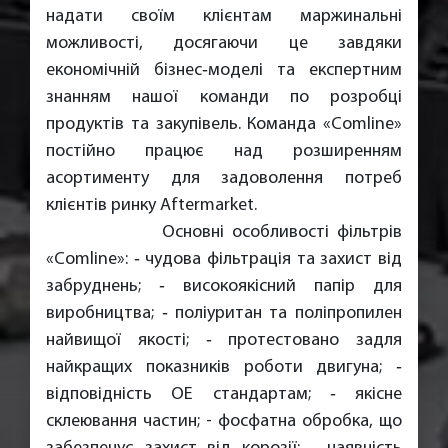
надати своїм клієнтам маржинальні
можливості, досягаючи це завдяки
економічній бізнес‐моделі та експертним
знанням нашої команди по розробці
продуктів та закупівель. Команда «Comline»
постійно працює над розширенням
асортименту для задоволення потреб
клієнтів ринку Aftermarket.
Основні особливості фільтрів
«Сomline»: ‐ чудова фільтрація та захист від
забруднень; ‐ високоякісний папір для
виробництва; ‐ поліуритан та поліпропилен
найвищої якості; ‐ протестовано задля
найкращих показників роботи двигуна; ‐
відповідність ОЕ стандартам; ‐ якісне
склеювання частин; - фосфатна обробка, що