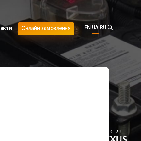
EN
UA
RU
Онлайн замовлення
такти