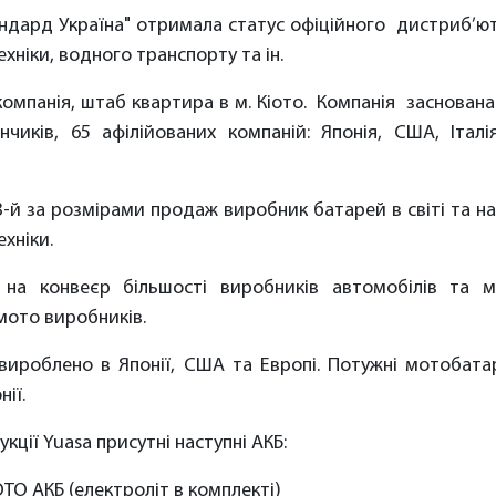
андард Україна" отримала статус офіційного дистриб’ю
хніки, водного транспорту та ін.
компанія, штаб квартира в м. Кіото. Компанія заснована 
иків, 65 афілійованих компаній: Японія, США, Італія
3-й за розмірами продаж виробник батарей в світі та 
хніки.
на конвеєр більшості виробників автомобілів та м
мото виробників.
 вироблено в Японії, США та Европі. Потужні мотобата
ії.
кції Yuasa присутні наступні АКБ:
ТО АКБ (електроліт в комплекті)