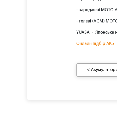
- заряджені МОТО А
- гелеві (AGM) МОТ
YUASA - Японська на
Онлайн підбір АКБ
< Акумулятор