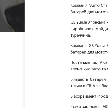
Компанія "Авто Ст
батарей для мототе
GS Yuasa японська 
виробничих майданч
Туреччина.
Компанія GS Yuasa 
батарей для мототе
Постачальник АКБ 
японських авто та 
Більшість батарей
тільки в США та Япон
В асортименті проду
- сухо заряджені МО